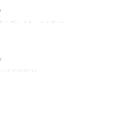
lernen@ms-teams-masterclass.at
TELEFON
(+43) 676 6805781