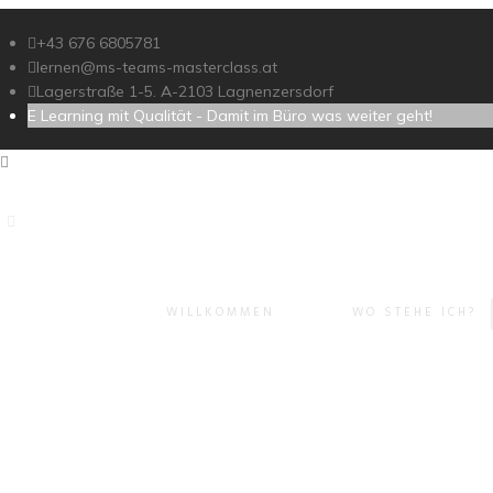
+43 676 6805781
lernen@ms-teams-masterclass.at
Lagerstraße 1-5. A-2103 Lagnenzersdorf
E Learning mit Qualität - Damit im Büro was weiter geht!
WILLKOMMEN
WO STEHE ICH?