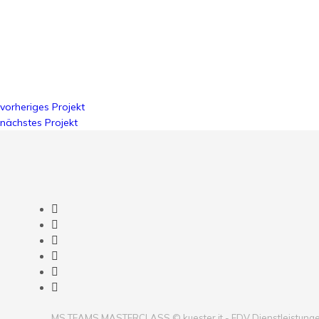
vorheriges Projekt
nächstes Projekt
MS TEAMS MASTERCLASS © kuester.it - EDV Dienstleistung