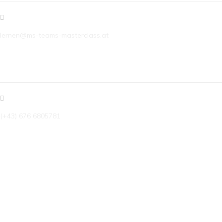
lernen@ms-teams-masterclass.at
TELEFON
(+43) 676 6805781