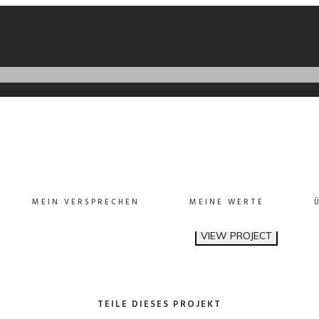
ay=1&title=0&byline=0&portrait=0
WATCH V
Credibly optimize interacti
Proactively communicate 
improvements. Professional
meta-services.
Client:
TreeThemes
Category
: Slider / Images
MEIN VERSPRECHEN
MEINE WERTE
VIEW PROJECT
TEILE DIESES PROJEKT