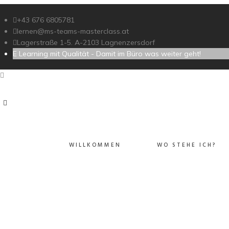
https://player.vimeo.com/video/193851364?autopl
+43 676 6805781
lernen@ms-teams-masterclass.at
Lagerstraße 1-5. A-2103 Lagnenzersdorf
E Learning mit Qualität - Damit im Büro was weiter geht!
WILLKOMMEN
WO STEHE ICH?