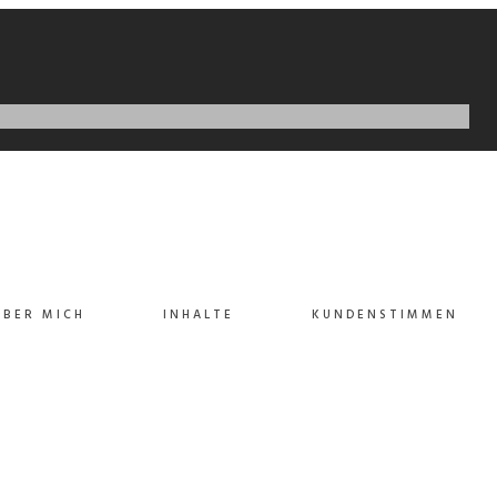
IDEO
ve total linkage and resource-leveling innovation.
empowered mindshare rather than strategic process
ly impact mission-critical schemas rather than dynamic
ÜBER MICH
INHALTE
KUNDENSTIMMEN